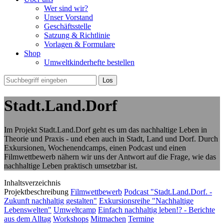
Wer sind wir?
Unser Vorstand
Geschäftsstelle
Satzung & Richtlinie
Vorlagen & Formulare
Shop
Umweltkinderhefte bestellen
Stadt.Land.Dorf
Im Projekt Stadt.Land.Dorf geht es um das nachhaltige Leben in
Theorie und Praxis - und eben auch in Stadt, Land und Dorf. Durch
Exkursionen, Wochenendcamps, einen Podcast und einen
Filmwettbewerb nähern wir uns der Antwort auf die Frage, wie das
nachhaltige Leben praktisch umsetzbar ist.
Inhaltsverzeichnis
Projektbeschreibung
Filmwettbewerb
Podcast "Stadt.Land.Dorf. -
Zukunft nachhaltig gestalten"
Exkursionsreihe "Nachhaltige
Lebenswelten"
Umweltcamp
Einfach nachhaltig leben!? - Berichte
aus dem Alltag
Workshops
Mitmachen
Termine