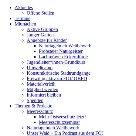
Aktuelles
Offene Stellen
Termine
Mitmachen
Aktive Gruppen
Junger Garten
Angebote für Kinder
Naturtagebuch Wettbewerb
Probsteier Naturgeister
Lachmöwen Eckernförde
Jugendleiter*innen-Grundkurs
Umweltcamp
Konsumkritische Stadtrundgänge
Freiwillig aktiv im FÖJ/ ÖBFD
Materialverleih
Mitglied werden
Informiert bleiben
Spenden
Themen & Projekte
Meeresschutz
Mehr Ostseeschutz jetzt!
Meeresschutzseminar
Naturtagebuch Wettbewerb
Unser Wald – Ein Podcast aus dem FÖJ