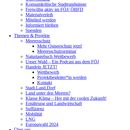
Konsumkritische Stadtrundgänge
Freiwillig aktiv im FÖJ/ ÖBFD
Materialverleih
Mitglied werden
Informiert bleiben
Spenden
Themen & Projekte
Meeresschutz
Mehr Ostseeschutz jetzt!
Meeresschutzseminar
Naturtagebuch Wettbewerb
Unser Wald – Ein Podcast aus dem FÖJ
Handeln JETZT!
Wettbewerb
Projektbegleiter*in werden
Kontakt
Stadt.Land.Dorf
Land unter den Meeren?
Klasse Klima – Her mit der coolen Zukunft!
Ernährung und Landwirtschaft
Suffizienz
Mobilität
LNG
Europawahl 2024
Über uns