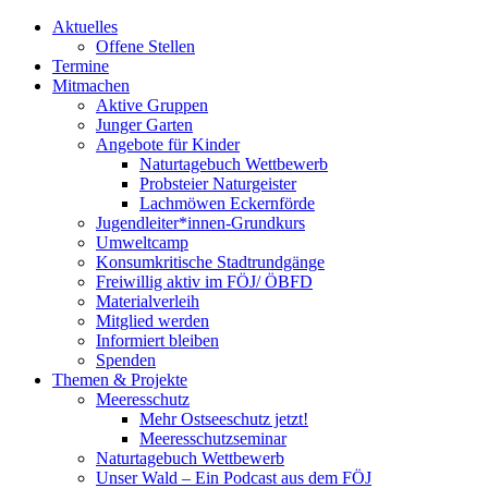
Aktuelles
Offene Stellen
Termine
Mitmachen
Aktive Gruppen
Junger Garten
Angebote für Kinder
Naturtagebuch Wettbewerb
Probsteier Naturgeister
Lachmöwen Eckernförde
Jugendleiter*innen-Grundkurs
Umweltcamp
Konsumkritische Stadtrundgänge
Freiwillig aktiv im FÖJ/ ÖBFD
Materialverleih
Mitglied werden
Informiert bleiben
Spenden
Themen & Projekte
Meeresschutz
Mehr Ostseeschutz jetzt!
Meeresschutzseminar
Naturtagebuch Wettbewerb
Unser Wald – Ein Podcast aus dem FÖJ