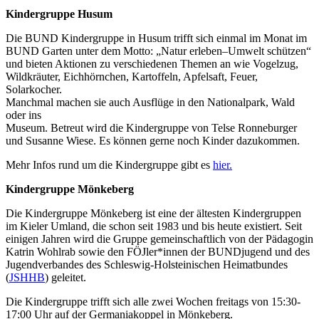
Kindergruppe Husum
Die BUND Kindergruppe in Husum trifft sich e
inmal im Monat
im
BUND Garten
unter dem Motto:
„
Natur erleben
–
Umwelt schützen
“
und
bieten Aktionen zu verschiedenen The
men an wie Vogelzug,
Wildkräuter, Eichhörnchen, Kartoffeln, Apfelsaft, Feuer,
Solarkocher.
Manchmal machen sie auch Aus
flüge in den Nationalpark, Wald
oder
ins
Museum
.
Betreut wird die Kindergruppe von Telse Ronneburger
und Susanne Wiese. Es können gerne noch Kinder dazukommen.
Mehr Infos rund um die Kindergruppe gibt es
hier.
Kindergruppe Mönkeberg
Die Kindergruppe Mönkeberg ist eine der ältesten Kindergruppen
im Kieler Umland, die schon seit 1983 und bis heute existiert. Seit
einigen Jahren wird die Gruppe gemeinschaftlich von der Pädagogin
Katrin Wohlrab sowie den FÖJler*innen der BUNDjugend und des
Jugendverbandes des Schleswig-Holsteinischen Heimatbundes
(
JSHHB
) geleitet.
Die Kindergruppe trifft sich alle zwei Wochen freitags von 15:30-
17:00 Uhr auf der Germaniakoppel in Mönkeberg.