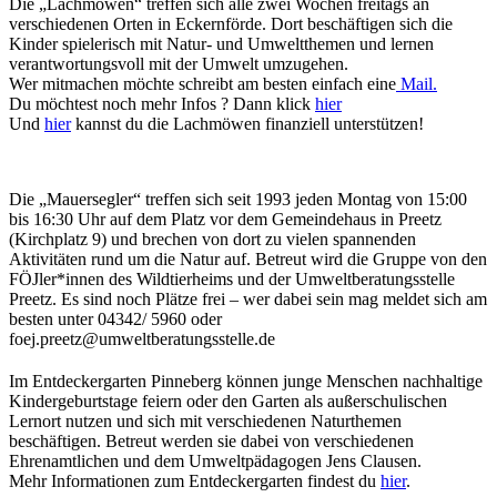
Die „Lachmöwen“ treffen sich alle zwei Wochen freitags an
verschiedenen Orten in Eckernförde. Dort beschäftigen sich die
Kinder spielerisch mit Natur- und Umweltthemen und lernen
verantwortungsvoll mit der Umwelt umzugehen.
Wer mitmachen möchte schreibt am besten einfach eine
Mail.
Du möchtest noch mehr Infos ? Dann klick
hier
Und
hier
kannst du die Lachmöwen finanziell unterstützen!
Die „Mauersegler“ treffen sich seit 1993 jeden Montag von 15:00
bis 16:30 Uhr auf dem Platz vor dem Gemeindehaus in Preetz
(Kirchplatz 9) und brechen von dort zu vielen spannenden
Aktivitäten rund um die Natur auf. Betreut wird die Gruppe von den
FÖJler*innen des Wildtierheims und der Umweltberatungsstelle
Preetz. Es sind noch Plätze frei – wer dabei sein mag meldet sich am
besten unter 04342/ 5960 oder
foej.preetz@umweltberatungsstelle.de
Im Entdeckergarten Pinneberg können junge Menschen nachhaltige
Kindergeburtstage feiern oder den Garten als außerschulischen
Lernort nutzen und sich mit verschiedenen Naturthemen
beschäftigen. Betreut werden sie dabei von verschiedenen
Ehrenamtlichen und dem Umweltpädagogen Jens Clausen.
Mehr Informationen zum Entdeckergarten findest du
hier
.