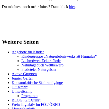
Du möchtest noch mehr Infos ? Dann klick
hier
.
Weitere Seiten
Angebote für Kinder
Kindergruppe „Naturerlebniswerkstatt Humulus“
Lachmöwen Eckernförde
Naturtagebuch Wettbewerb
Probsteier Naturgeister
Aktive Gruppen
Junger Garten
Konsumkritische Stadtrundgänge
GlüXfahrt
Umweltcamp
Programm
BLOG: GlüXfahrt
Freiwillig aktiv im FÖJ/ ÖBFD
Materialverleih