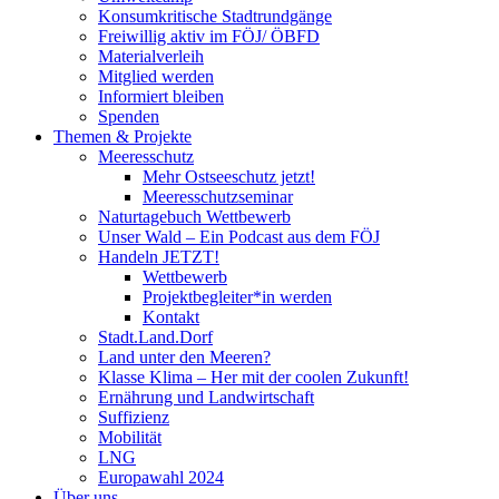
Konsumkritische Stadtrundgänge
Freiwillig aktiv im FÖJ/ ÖBFD
Materialverleih
Mitglied werden
Informiert bleiben
Spenden
Themen & Projekte
Meeresschutz
Mehr Ostseeschutz jetzt!
Meeresschutzseminar
Naturtagebuch Wettbewerb
Unser Wald – Ein Podcast aus dem FÖJ
Handeln JETZT!
Wettbewerb
Projektbegleiter*in werden
Kontakt
Stadt.Land.Dorf
Land unter den Meeren?
Klasse Klima – Her mit der coolen Zukunft!
Ernährung und Landwirtschaft
Suffizienz
Mobilität
LNG
Europawahl 2024
Über uns