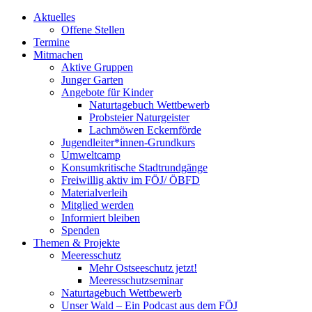
Aktuelles
Offene Stellen
Termine
Mitmachen
Aktive Gruppen
Junger Garten
Angebote für Kinder
Naturtagebuch Wettbewerb
Probsteier Naturgeister
Lachmöwen Eckernförde
Jugendleiter*innen-Grundkurs
Umweltcamp
Konsumkritische Stadtrundgänge
Freiwillig aktiv im FÖJ/ ÖBFD
Materialverleih
Mitglied werden
Informiert bleiben
Spenden
Themen & Projekte
Meeresschutz
Mehr Ostseeschutz jetzt!
Meeresschutzseminar
Naturtagebuch Wettbewerb
Unser Wald – Ein Podcast aus dem FÖJ