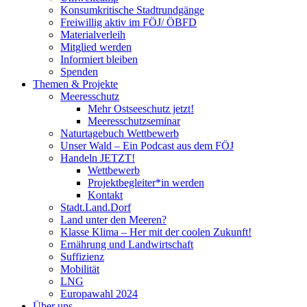
Konsumkritische Stadtrundgänge
Freiwillig aktiv im FÖJ/ ÖBFD
Materialverleih
Mitglied werden
Informiert bleiben
Spenden
Themen & Projekte
Meeresschutz
Mehr Ostseeschutz jetzt!
Meeresschutzseminar
Naturtagebuch Wettbewerb
Unser Wald – Ein Podcast aus dem FÖJ
Handeln JETZT!
Wettbewerb
Projektbegleiter*in werden
Kontakt
Stadt.Land.Dorf
Land unter den Meeren?
Klasse Klima – Her mit der coolen Zukunft!
Ernährung und Landwirtschaft
Suffizienz
Mobilität
LNG
Europawahl 2024
Über uns